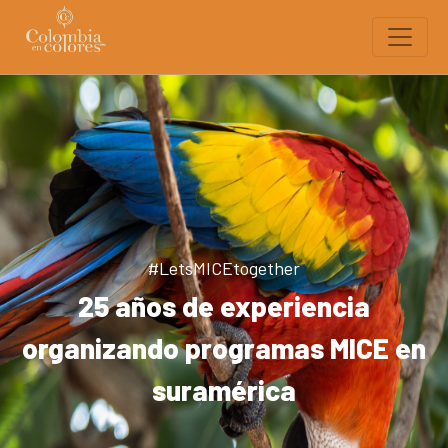
#LetsMICEtogether
25 años de experiencia
organizando programas MICE en
suramérica